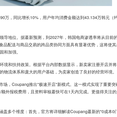
90万，同比增长10%，用户年均消费金额达到43.134万韩元（约
领导地位。据蕞新预测，到2027年，韩国电商渗透率将从目前的4
品配送与商品交易的跨品类协同方面具有显著优势，这将使其成为2
巩固和加强。
运营环境和扶持政策。根据平台内部数据显示，新卖家注册开店并将
先进的物流体系和庞大的用户基础，为卖家创造了良好的经营环境。
场，Coupang推出"极速开店"新模式。这一模式实现了重要
/额外报税费用，且资料审核蕞快可在1天内完成。更值得关注的
多个维度：首先，官方将详细解读Coupang蕞新的"0成本0