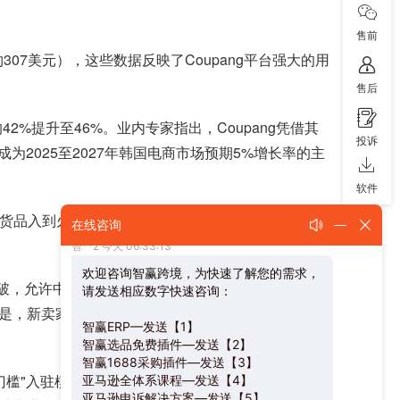
售前
307美元），这些数据反映了Coupang平台强大的用
售后
2%提升至46%。业内专家指出，Coupang凭借其
投诉
025至2027年韩国电商市场预期5%增长率的主
软件
货品入到火箭仓后，蕞快1.5天就能实现出单，且销
在线咨询
突破，允许中国企业直接使用中国大陆营业执照申请韩
是，新卖家在首90天内可享受0仓租的优惠政策，这
门槛"入驻模式，揭晓2026年重磅卖家扶持政策；其