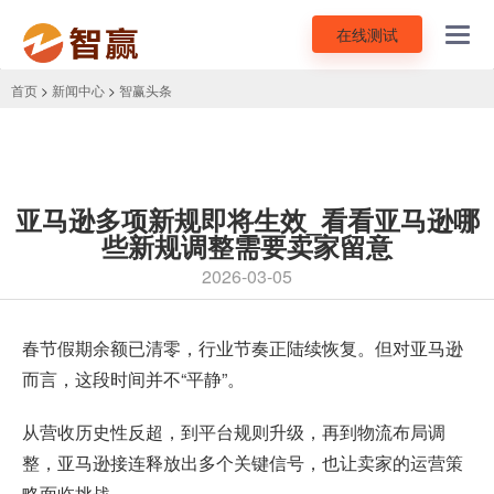
在线测试
Toggl
navig
首页
>
新闻中心
>
智赢头条
亚马逊多项新规即将生效_看看亚马逊哪
些新规调整需要卖家留意
2026-03-05
春节假期余额已清零，行业节奏正陆续恢复。但对亚马逊
而言，这段时间并不“平静”。
从营收历史性反超，到平台规则升级，再到物流布局调
整，亚马逊接连释放出多个关键信号，也让卖家的运营策
略面临挑战。