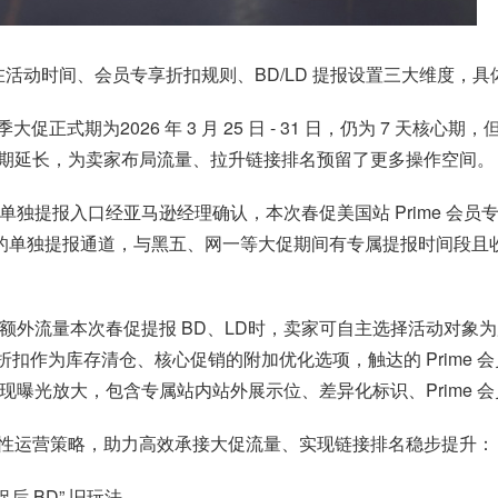
在活动时间、会员专享折扣规则、BD/LD 提报设置三大维度，
季大促正式期为2026 年 3 月 25 日 - 31 日，仍为 7 天
，整体流量周期延长，为卖家布局流量、拉升链接排名预留了更多操作空间。
识，无单独提报入口经亚马逊经理确认，本次春促美国站 Prime 
的单独提报通道，与黑五、网一等大促期间有专属提报时间段且收
可获额外流量本次春促提报 BD、LD时，卖家可自主选择活动对象为所有
属折扣作为库存清仓、核心促销的附加优化选项，触达的 Prime
道实现曝光放大，包含专属站内站外展示位、差异化标识、Prime
性运营策略，助力高效承接大促流量、实现链接排名稳步提升：
促后 BD” 旧玩法