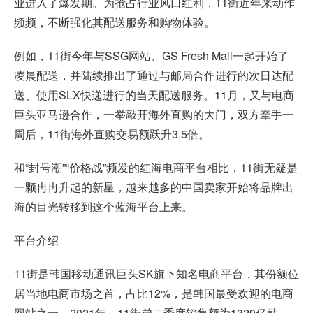
业进入了爆发期。为抢占行业风口红利，11街近年来动作
频频，不断强化其配送服务和购物体验。
例如，11街今年与SSG网站、GS Fresh Mall一起开始了
凌晨配送，并陆续推出了通过与邮局合作进行的次日达配
送、使用SLX快递进行的当天配送服务。11月，又与电商
巨头亚马逊合作，一举敲开海外直购的大门，双方牵手一
周后，11街海外直购交易额跃升3.5倍。
和“封号潮”“价格战”频发的红海电商平台相比，11街无疑是
一颗冉冉升起的新星，越来越多的中国卖家开始将品牌出
海的目光转移到这个蓝海平台上来。
平台介绍
11街是韩国移动通讯巨头SK旗下知名电商平台，其份额位
居当地电商市场之首，占比12%，是韩国最受欢迎的电商
网站之一。2021年，11街弟二季度销售额为1329亿韩