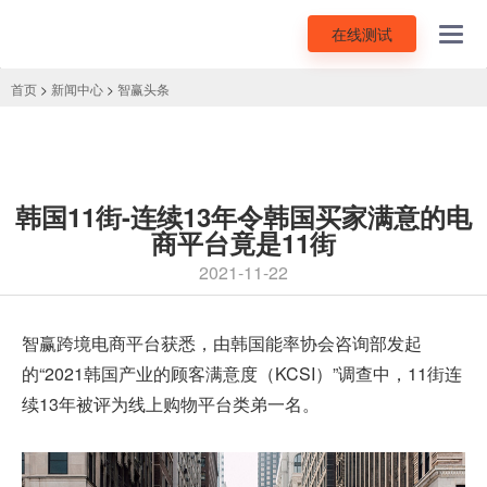
在线测试
Toggl
navig
首页
>
新闻中心
>
智赢头条
韩国11街-连续13年令韩国买家满意的电
商平台竟是11街
2021-11-22
智赢
跨境电商平台
获悉，由韩国能率协会咨询部发起
的“2021韩国产业的顾客满意度（KCSI）”调查中，11街连
续13年被评为线上购物平台类弟一名。