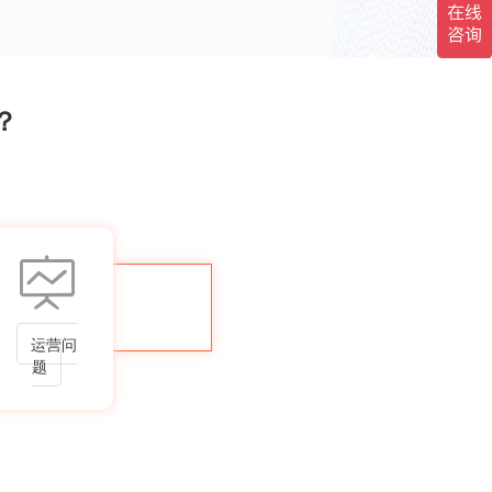
？
运营问
题