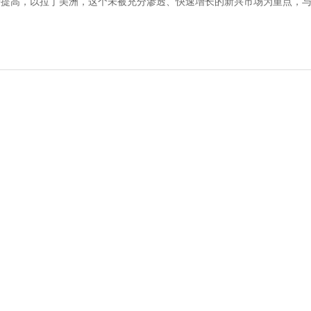
一步提高，以拉丁美洲，这个未被充分渗透、快速增长的新兴市场为重点，