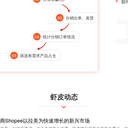
如
03
分销出单、发货
04
统计分销订单情况
05
筛选有需求产品入仓
虾皮动态
电商Shopee以拉美为快速增长的新兴市场