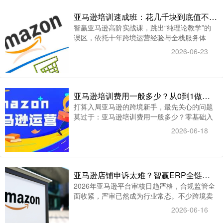
亚马逊培训速成班：花几千块到底值不值？算完这笔账你就懂了
智赢亚马逊高阶实战课，跳出“纯理论教学”的
误区，依托十年跨境运营经验与全栈服务体
系，主打可落地、可复制的爆款运营打法，这
2026-06-23
也是其价值所在。
亚马逊培训费用一般多少？从0到1做亚马逊，这笔投入值不值？
打算入局亚马逊的跨境新手，最先关心的问题
莫过于：亚马逊培训费用一般多少？零基础入
行，花钱参加培训到底划不划算？当下亚马逊
2026-06-18
行业热度高涨，但平台规则复杂、运营门槛
高，纯自学不仅效率低下，还容易因违规造成
损失，选择培训成为多数人的选择。
亚马逊店铺申诉太难？智赢ERP全链路申诉护航
2026年亚马逊平台审核日趋严格，合规监管全
面收紧，严审已然成为行业常态。不少跨境卖
家频频遭遇账号绩效警告、违规处罚、店铺限
2026-06-16
流甚至封号等问题，亚马逊店铺申诉成为众多