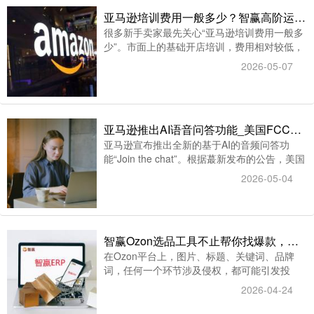
亚马逊培训费用一般多少？智赢高阶运营课值不值？
很多新手卖家最先关心“亚马逊培训费用一般多
少”。市面上的基础开店培训，费用相对较低，
主要教注册账号、上架Listing、投基础广告。
2026-05-07
听起来门槛不高，但学完你会发现：店是开
了，单量依然惨淡，广告费烧了不少，利润却
没见涨。
亚马逊推出AI语音问答功能_美国FCC限制路由器进口亚马逊Eero业务获18个月缓冲期
亚马逊宣布推出全新的基于AI的音频问答功
能“Join the chat”。根据蕞新发布的公告，美国
政府已对进口和销售绝大多数在美国境外生产
2026-05-04
的Wi-Fi路由器实施禁令。
智赢Ozon选品工具不止帮你找爆款，更帮你守住店铺安全线
在Ozon平台上，图片、标题、关键词、品牌
词，任何一个环节涉及侵权，都可能引发投
诉，而很多卖家直到收到平台警告才知道自
2026-04-24
己“中招”了。智赢Ozon选品工具的竞品监控功
能正是为此设计——它帮你持续跟踪竞品的变