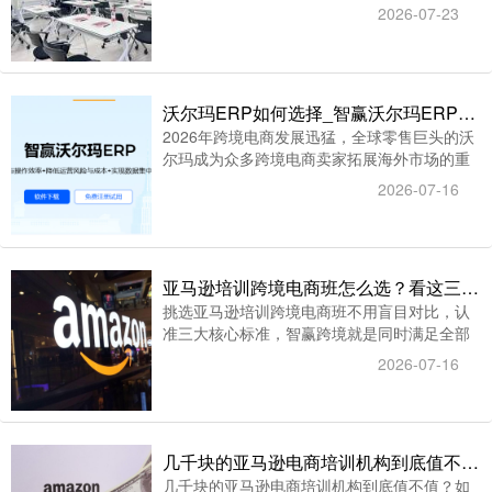
跨境电商培训为核心，为不同阶段卖家提供全
2026-07-23
流程落地扶持，打通从开店到稳定出单的所有
环节，真正实现一站式跨境经营解决方案。
沃尔玛ERP如何选择_智赢沃尔玛ERP系统为什么成为沃尔玛卖家的选择
2026年跨境电商发展迅猛，全球零售巨头的沃
尔玛成为众多跨境电商卖家拓展海外市场的重
要渠道。然而，面对沃尔玛平台的复杂规则、
2026-07-16
海量数据和多变的市场环境，许多沃尔玛卖家
在运营过程中遇到了诸多挑战。那么，沃尔玛
ERP如何选择？智赢沃尔玛ERP系统有什么优
势？为什么成为沃尔玛卖家的选择？
亚马逊培训跨境电商班怎么选？看这三点就够了
挑选亚马逊培训跨境电商班不用盲目对比，认
准三大核心标准，智赢跨境就是同时满足全部
条件的优质机构。
2026-07-16
几千块的亚马逊电商培训机构到底值不值？算完这笔账你就懂了
几千块的亚马逊电商培训机构到底值不值？如