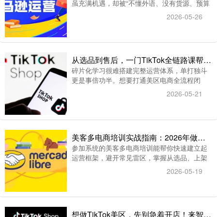
虽充满机遇，却被“不懂外语、没有货源、预算
有限”这三座大山挡在门外。有没有一套方案，
2026-05-26
能让毫无经验的普通人也能稳稳踏上跨境之
路？智赢ERP通过系统化的亚马逊电商培训与
全流程工具支持，给出了肯定的回答。
从选品到售后，一门TikTok全链路课帮你搞定美区电商闭环
碎片化学习很难搭建完整运营体系，单打独斗
更是事倍功半。想要打通美区电商全流程闭
环，TikTok全链路课搭配智赢ERP工具，能实
2026-05-21
现课程赋能+工具增效的双重助力，帮卖家轻松
拿捏美区跨境生意。
美客多电商培训实战指南：2026年做美客多，如何用智赢ERP赚钱？
参加系统的美客多电商培训能帮你快速建立起
运营框架，避开常见雷区，掌握从选品、上架
到营销推广的本地化策略。比如，一些深耕拉
2026-05-19
美的服务商提供的培训，就会聚焦“跨境+本
土”的双线运营思路，这正是快速打开局面的核
心。
想做TikTok美区，先别急着开店！来智赢TikTok培训班，先搞懂规则再动手