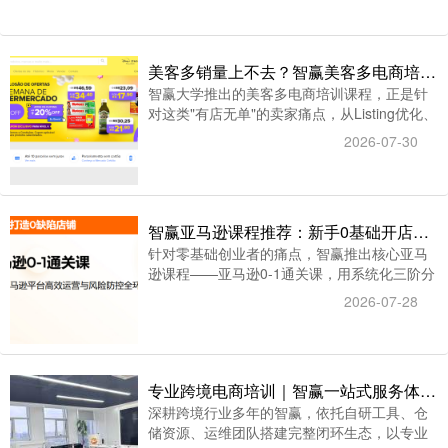
美客多销量上不去？智赢美客多电商培训课程揭秘高转化运营秘籍
智赢大学推出的美客多电商培训课程，正是针
对这类"有店无单"的卖家痛点，从Listing优化、
广告投放、店铺声誉管理到物流交付，提供一
2026-07-30
套完整的高转化运营体系。
智赢亚马逊课程推荐：新手0基础开店全链路实操教学
针对零基础创业者的痛点，智赢推出核心亚马
逊课程——亚马逊0-1通关课，用系统化三阶分
阶教学模式，搭配一线实战讲师全程带教，打
2026-07-28
通从开店到稳定盈利的完整路径，帮新手避开
行业常见雷区。
专业跨境电商培训｜智赢一站式服务体系，助力卖家稳定运营
深耕跨境行业多年的智赢，依托自研工具、仓
储资源、运维团队搭建完整闭环生态，以专业