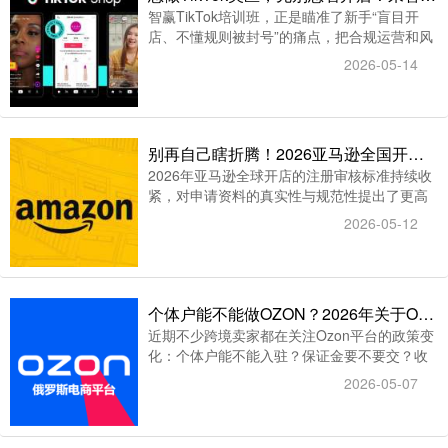
智赢TikTok培训班，正是瞄准了新手“盲目开
店、不懂规则被封号”的痛点，把合规运营和风
险防控作为课程核心重点，帮你把踩坑概率降
2026-05-14
到最低，真正做到先搞懂规则，再稳起步。
别再自己瞎折腾！2026亚马逊全国开店注册，交给智赢一步到位
2026年亚马逊全球开店的注册审核标准持续收
紧，对申请资料的真实性与规范性提出了更高
要求。从营业执照、法人身份信息到地址证
2026-05-12
明、收款账户，任一环节存在瑕疵，都可能导
致审核驳回甚至资料作废。二次视频验证、银
行账户信息比对等环节的加入，进一步拉长了
审核周期，增加了自主注册的不确定性。在此
个体户能不能做OZON？2026年关于OZON平台入驻条件的5个解答
背景下，智赢面向开展亚马逊全国开店注册的
近期不少跨境卖家都在关注Ozon平台的政策变
卖家，提供从前期注册到后期运营的全流程服
化：个体户能不能入驻？保证金要不要交？收
务方案。
款能不能用支付宝？下面用五个问答形式，把
2026-05-07
2026年Ozon平台入驻条件的5个问题逐一梳理
清楚。