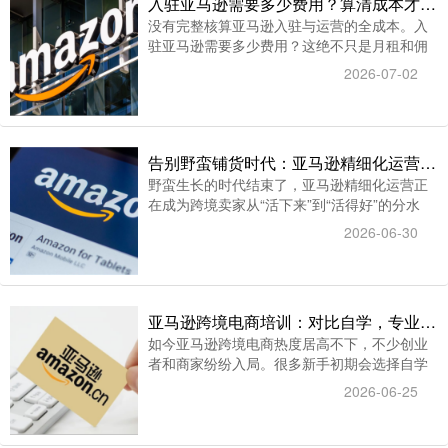
入驻亚马逊需要多少费用？算清成本才会盈利，智赢ERP数据化管控店铺收支
没有完整核算亚马逊入驻与运营的全成本。入
驻亚马逊需要多少费用？这绝不只是月租和佣
金那么简单
2026-07-02
告别野蛮铺货时代：亚马逊精细化运营，才是跨境卖家的出路
野蛮生长的时代结束了，亚马逊精细化运营正
在成为跨境卖家从“活下来”到“活得好”的分水
岭。
2026-06-30
亚马逊跨境电商培训：对比自学，专业教学差距一目了然
如今亚马逊跨境电商热度居高不下，不少创业
者和商家纷纷入局。很多新手初期会选择自学
摸索，但真正实操后才发现，单打独斗的模式
2026-06-25
困难重重，不仅走弯路、耗时间，还可能给店
铺埋下隐患。