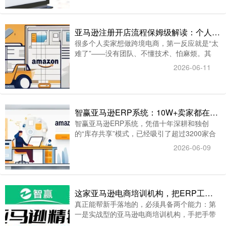
卖家的一大难题。
亚马逊注册开店流程保姆级解读：个人做跨境太难？智赢ERP让您一个人搞定所有运营
很多个人卖家想做跨境电商，第一反应就是“太
难了”——没有团队、不懂技术、怕麻烦。其
实，亚马逊注册开店流程远没有想象中复杂。
2026-06-11
作为个人卖家，你只需要准备好身份证、一张
支持外币的信用卡、一个邮箱和手机号，外加
一个第三方收款账户，就能完成注册。
智赢亚马逊ERP系统：10W+卖家都在用，到底强在哪？
智赢亚马逊ERP系统，凭借十年深耕和独创
的“库存共享”模式，已经吸引了超过3200家合
作伙伴、10W+卖家入驻，累计管理产品超
2026-06-09
3500万，累计Listing超30亿条——它究竟强在
哪里？今天我们从几个核心维度来拆解。
这家亚马逊电商培训机构，把ERP工具和实战教学完美融合
真正能帮新手落地的，必须具备两个能力：第
一是实战型的亚马逊电商培训机构，手把手带
完整个流程；第二是高效的ERP工具，把繁琐