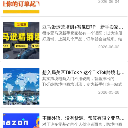
2026-06-04
操作自动化。而目前市面上，真正把两者合二
为一的，智赢ERP是其中之一。
亚马逊运营培训+智赢ERP：新手卖家快速上手亚马逊的破局之道
很多亚马逊新手卖家都有一个误区：以为注册
好店铺、上架几个产品，订单就会自然来。结
果运营了几个月，广告费花了不少，出单却寥
2026-06-02
寥无几，甚至还踩了侵权、封号的坑。其实，
这些问题大多不是因为不够努力，而是缺少一
套系统的亚马逊运营培训。
想入局美区TikTok？这个TikTok跨境电商培训班带你从0到1
其实跨境电商入门不用硬闯，智赢推出的
TikTok跨境电商培训班，专为新手打造一站式
入门方案，手把手带你打通美区TikTok全链路
2026-05-28
运营，帮你少走弯路、快速起号变现。
不懂外语、没有货源、预算有限？亚马逊电商培训给零基础小白的破局方案
对于许多零基础的个人创业者而言，跨境电商