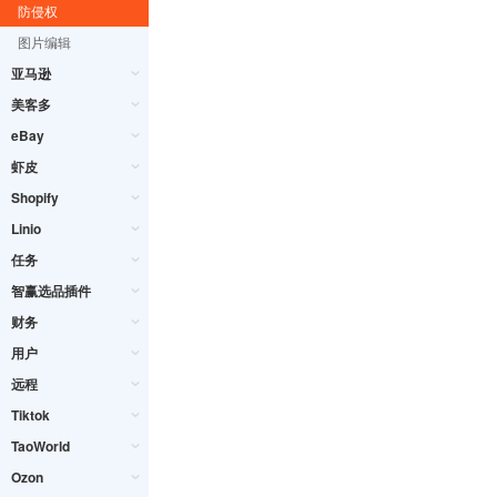
防侵权
图片编辑
亚马逊
美客多
eBay
虾皮
Shopify
Linio
任务
智赢选品插件
财务
用户
远程
Tiktok
TaoWorld
Ozon