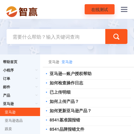
在线测试
Toggl
navig
帮助首页
亚马逊
亚马逊
小程序
•
亚马逊—账户授权帮助
订单
•
如何检查操作日志
邮件
•
已上传明细
产品
•
如何上传产品？
亚马逊
•
如何更新亚马逊产品？
亚马逊
•
8541基准国报错
亚马逊选品
跟卖
•
8541品牌报错文件