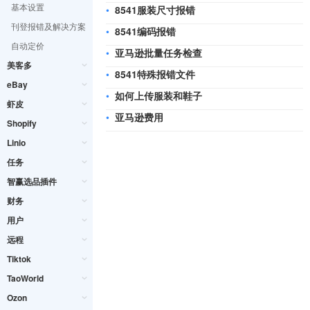
基本设置
•
8541服装尺寸报错
刊登报错及解决方案
•
8541编码报错
自动定价
•
亚马逊批量任务检查
美客多
•
8541特殊报错文件
eBay
•
如何上传服装和鞋子
虾皮
•
亚马逊费用
Shopify
Linio
任务
智赢选品插件
财务
用户
远程
Tiktok
TaoWorld
Ozon