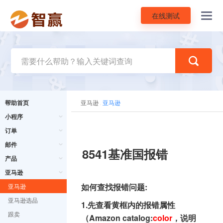
在线测试
Toggl
navig
帮助首页
亚马逊
亚马逊
小程序
订单
邮件
8541基准国报错
产品
亚马逊
如何查找报错问题:
亚马逊
亚马逊选品
1.先查看黄框内的报错属性
跟卖
（Amazon catalog:
color
，说明