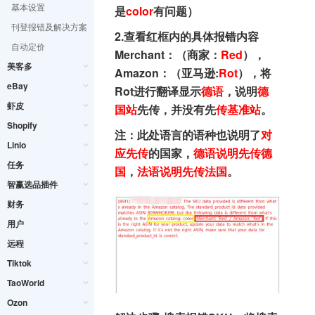
基本设置
是
color
有问题）
刊登报错及解决方案
2.查看红框内的具体报错内容
自动定价
Merchant：（商家：
Red
），
美客多
Amazon：（亚马逊:
Rot
），将
eBay
Rot进行翻译显示
德语
，说明
德
虾皮
国站
先传，并没有先
传基准站
。
Shopify
注：此处语言的语种也说明了
对
Linio
应先传
的国家，
德语说明先传德
任务
国
，
法语说明先传法国
。
智赢选品插件
财务
用户
远程
Tiktok
TaoWorld
Ozon