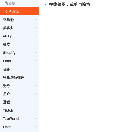
防侵权
•
在线修图：裁剪与缩放
图片编辑
亚马逊
美客多
eBay
虾皮
Shopify
Linio
任务
智赢选品插件
财务
用户
远程
Tiktok
TaoWorld
Ozon