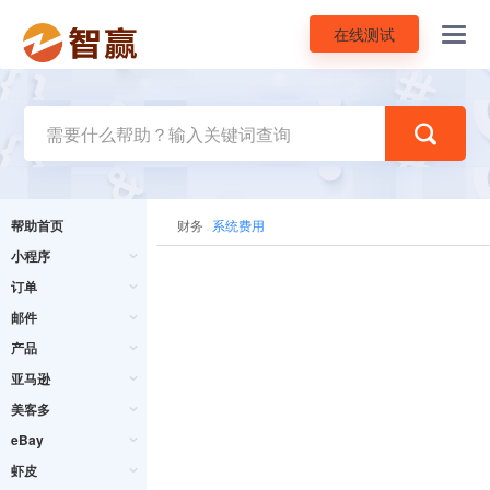
在线测试
Toggl
navig
帮助首页
财务
系统费用
小程序
订单
邮件
产品
亚马逊
美客多
eBay
虾皮