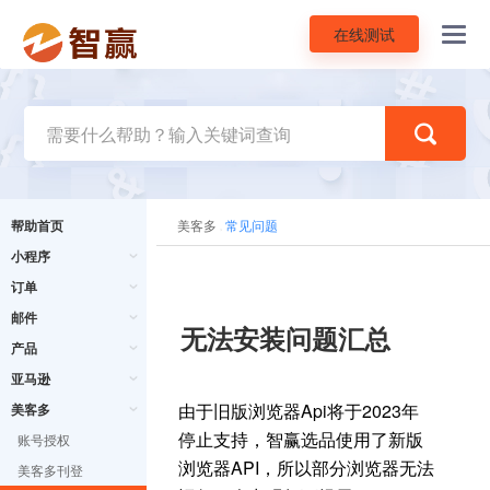
在线测试
Toggl
navig
帮助首页
美客多
常见问题
小程序
订单
邮件
无法安装问题汇总
产品
亚马逊
由于旧版浏览器Api将于2023年
美客多
停止支持，智赢选品使用了新版
账号授权
浏览器API，所以部分浏览器无法
美客多刊登