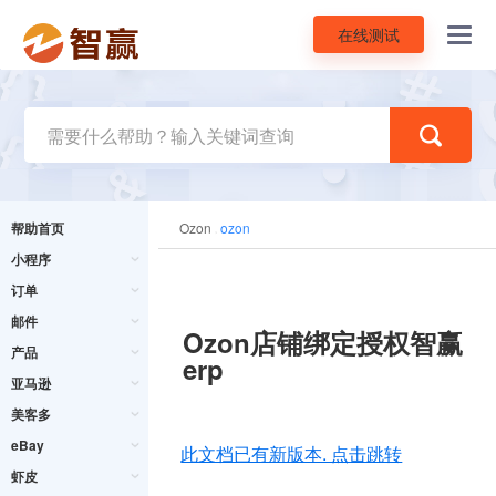
在线测试
Toggl
navig
帮助首页
Ozon
ozon
小程序
订单
邮件
Ozon店铺绑定授权智赢
产品
erp
亚马逊
美客多
eBay
此文档已有新版本. 点击跳转
虾皮