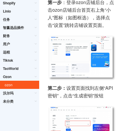
第一步
：登录ozon店铺后台，点
Shopify
击ozon店铺后台首页右上角“小
Linio
人”图标（如图框选），选择点
任务
击“设置”跳转店铺设置页面。
智赢选品插件
财务
用户
远程
Tiktok
TaoWorld
Ozon
ozon
第二步：
设置页面找到左侧“API
沃尔玛
密钥”，点击“生成密钥”按钮
未分类