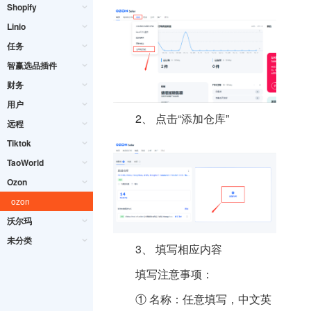
Shopify
Linio
任务
智赢选品插件
财务
用户
2、
点击“添加仓库”
远程
Tiktok
TaoWorld
Ozon
ozon
沃尔玛
未分类
3、
填写相应内容
填写注意事项：
①
名称：任意填写，中文英