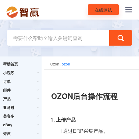
在线测试
Toggl
navig
帮助首页
Ozon
ozon
小程序
订单
邮件
OZON后台操作流程
产品
亚马逊
美客多
1.
上传产品
eBay
l 通过ERP采集产品。
虾皮